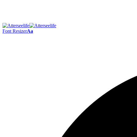
Font Resizer
Aa