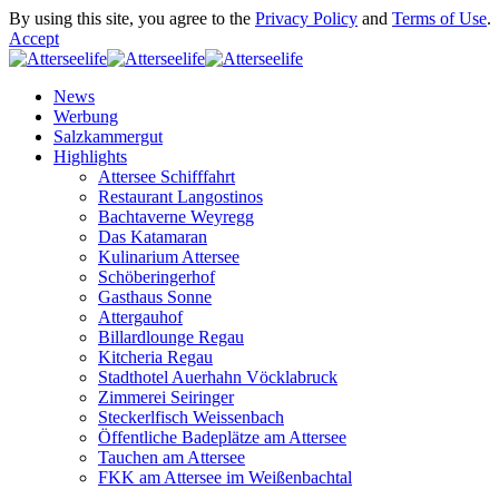
By using this site, you agree to the
Privacy Policy
and
Terms of Use
.
Accept
News
Werbung
Salzkammergut
Highlights
Attersee Schifffahrt
Restaurant Langostinos
Bachtaverne Weyregg
Das Katamaran
Kulinarium Attersee
Schöberingerhof
Gasthaus Sonne
Attergauhof
Billardlounge Regau
Kitcheria Regau
Stadthotel Auerhahn Vöcklabruck
Zimmerei Seiringer
Steckerlfisch Weissenbach
Öffentliche Badeplätze am Attersee
Tauchen am Attersee
FKK am Attersee im Weißenbachtal