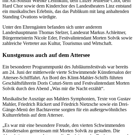
mit Alt-Solistin Wiebke Lehmkuhl, dem Linzer Jeunesse Chor, dem
Hard Chor sowie dem Kinderchor des Landestheaters Linz entstand
ein musikalisches Erlebnis, das das Publikum mit lang anhaltenden
Standing Ovations würdigte.
Unter den Ehrengästen befanden sich unter anderem
Landeshauptmann Thomas Stelzer, Landesrat Markus Achleitner,
Bürgermeisterin Nicole Eder, Festivalintendant Morten Solvik sowie
zahlreiche Vertreter aus Kultur, Tourismus und Wirtschaft.
Kunstgenuss auch auf dem Attersee
Ein besonderer Programmpunkt des Jubiläumsfestivals war bereits
am 24. Juni der mittlerweile vierte Schwimmende Künstlersalon der
Attersee-Schifffahrt. An Bord des Klimt-Mahler-Schiffs führten
Geschäftsführerin Doris Cuturi-Stern und Festivalintendant Morten
Solvik durch den Abend „Was mir die Nacht erzählt“.
Musikalische Auszüge aus Mahlers Symphonien, Texte von Gustav
Mahler, Friedrich Rückert und Friedrich Nietzsche sowie ein Drei-
Gänge-Menü der Bachtaverne sorgten für ein außergewöhnliches
Kulturerlebnis auf dem Attersee.
„Es war mir eine besondere Freude, den vierten Schwimmenden
Künstlersalon gemeinsam mit Morten Solvik zu gestalten. Die