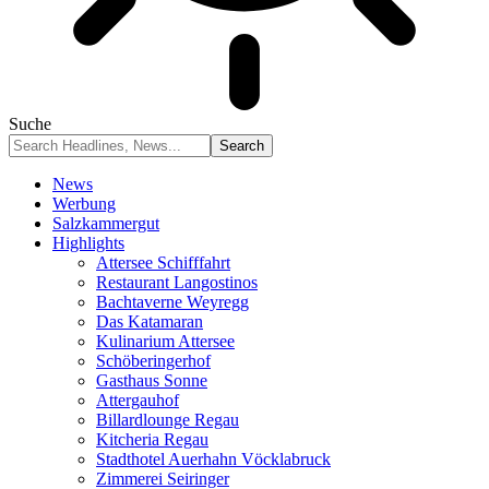
Suche
News
Werbung
Salzkammergut
Highlights
Attersee Schifffahrt
Restaurant Langostinos
Bachtaverne Weyregg
Das Katamaran
Kulinarium Attersee
Schöberingerhof
Gasthaus Sonne
Attergauhof
Billardlounge Regau
Kitcheria Regau
Stadthotel Auerhahn Vöcklabruck
Zimmerei Seiringer