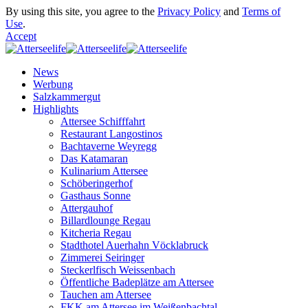
By using this site, you agree to the
Privacy Policy
and
Terms of
Use
.
Accept
News
Werbung
Salzkammergut
Highlights
Attersee Schifffahrt
Restaurant Langostinos
Bachtaverne Weyregg
Das Katamaran
Kulinarium Attersee
Schöberingerhof
Gasthaus Sonne
Attergauhof
Billardlounge Regau
Kitcheria Regau
Stadthotel Auerhahn Vöcklabruck
Zimmerei Seiringer
Steckerlfisch Weissenbach
Öffentliche Badeplätze am Attersee
Tauchen am Attersee
FKK am Attersee im Weißenbachtal