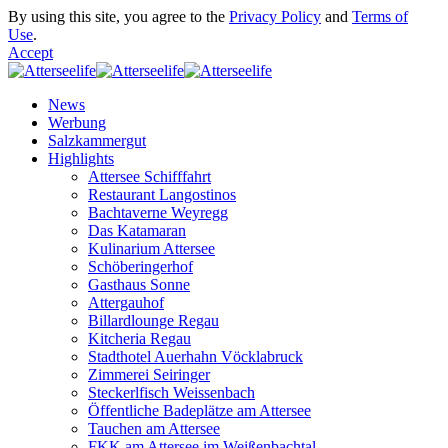
By using this site, you agree to the
Privacy Policy
and
Terms of
Use
.
Accept
News
Werbung
Salzkammergut
Highlights
Attersee Schifffahrt
Restaurant Langostinos
Bachtaverne Weyregg
Das Katamaran
Kulinarium Attersee
Schöberingerhof
Gasthaus Sonne
Attergauhof
Billardlounge Regau
Kitcheria Regau
Stadthotel Auerhahn Vöcklabruck
Zimmerei Seiringer
Steckerlfisch Weissenbach
Öffentliche Badeplätze am Attersee
Tauchen am Attersee
FKK am Attersee im Weißenbachtal