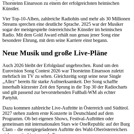
Thorsteinn Einarsson zu einem der erfolgreichsten heimischen
Künstler.
Vier Top-10-Alben, zahlreiche Radiohits und mehr als 30 Millionen
Streams sprechen eine deutliche Sprache. 2025 war der Musiker
sogar der meistgespielte österreichische Künstler im heimischen
Radio. Mit dem Gold Award erhält nun genau jener Song eine
besondere Ehrung, mit dem seine Karriere einst begann.
Neue Musik und große Live-Pläne
Auch 2026 bleibt der Erfolgslauf ungebrochen. Rund um den
Eurovision Song Contest 2026 war Thorsteinn Einarsson zuletzt
mehrfach im TV zu sehen. Gleichzeitig sorgt seine neue Single
„Allez“ bereits für starke Aufmerksamkeit. Der Song schaffte
innerhalb kürzester Zeit den Sprung in die Top 30 der Radiocharts
und gilt passend zur bevorstehenden Fußball-WM als echter
Partyhit.
Dazu kommen zahlreiche Live-Auftritte in Österreich und Südtirol.
2027 stehen zudem erste Konzerte in Deutschland auf dem
Programm. Ob bei eigenen Shows, Festival-Auftritten oder
gemeinsam mit internationalen Stars wie OneRepublic auf der Burg
Clam – die energiegeladenen Auftritte des Wahl-Oberösterreichers