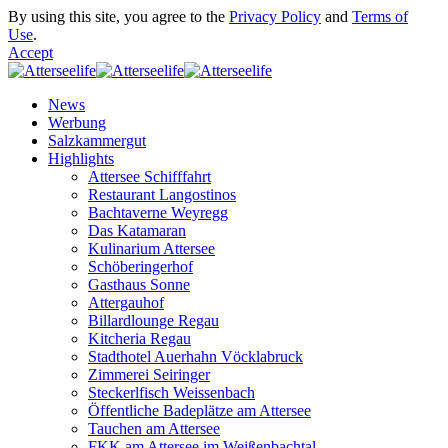
By using this site, you agree to the
Privacy Policy
and
Terms of
Use
.
Accept
News
Werbung
Salzkammergut
Highlights
Attersee Schifffahrt
Restaurant Langostinos
Bachtaverne Weyregg
Das Katamaran
Kulinarium Attersee
Schöberingerhof
Gasthaus Sonne
Attergauhof
Billardlounge Regau
Kitcheria Regau
Stadthotel Auerhahn Vöcklabruck
Zimmerei Seiringer
Steckerlfisch Weissenbach
Öffentliche Badeplätze am Attersee
Tauchen am Attersee
FKK am Attersee im Weißenbachtal