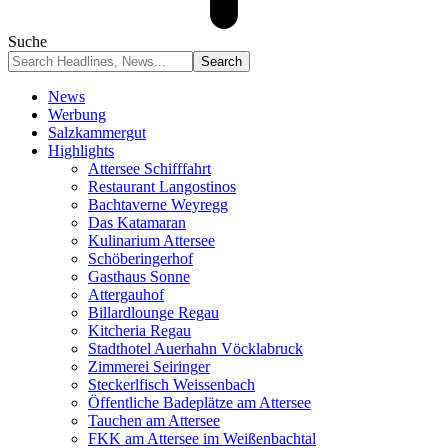
Suche
News
Werbung
Salzkammergut
Highlights
Attersee Schifffahrt
Restaurant Langostinos
Bachtaverne Weyregg
Das Katamaran
Kulinarium Attersee
Schöberingerhof
Gasthaus Sonne
Attergauhof
Billardlounge Regau
Kitcheria Regau
Stadthotel Auerhahn Vöcklabruck
Zimmerei Seiringer
Steckerlfisch Weissenbach
Öffentliche Badeplätze am Attersee
Tauchen am Attersee
FKK am Attersee im Weißenbachtal