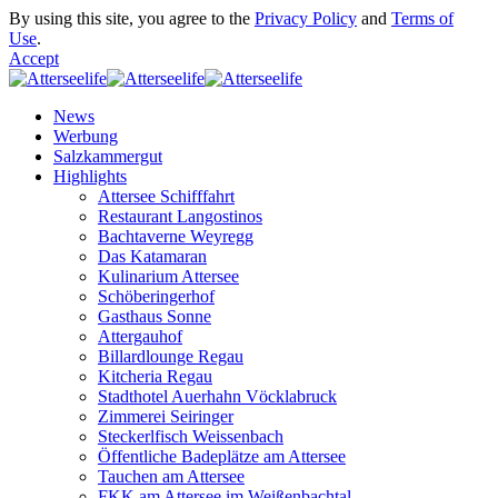
By using this site, you agree to the
Privacy Policy
and
Terms of
Use
.
Accept
News
Werbung
Salzkammergut
Highlights
Attersee Schifffahrt
Restaurant Langostinos
Bachtaverne Weyregg
Das Katamaran
Kulinarium Attersee
Schöberingerhof
Gasthaus Sonne
Attergauhof
Billardlounge Regau
Kitcheria Regau
Stadthotel Auerhahn Vöcklabruck
Zimmerei Seiringer
Steckerlfisch Weissenbach
Öffentliche Badeplätze am Attersee
Tauchen am Attersee
FKK am Attersee im Weißenbachtal